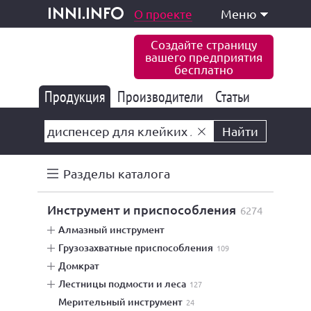
одукция и услуги
О проекте
Меню
inni.info
Создайте страницу
вашего предприятия
бесплатно
Продукция
Производители
177 847
Статьи
6 777
10 533
Найти
Разделы каталога
инструмент и приспособления
6274
алмазный инструмент
грузозахватные приспособления
109
домкрат
лестницы подмости и леса
127
мерительный инструмент
24