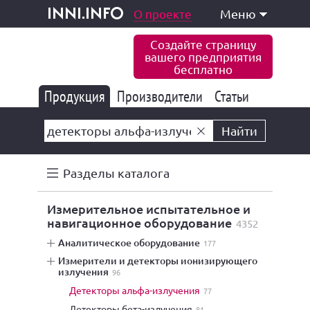
одукция и услуги
О проекте
Меню
inni.info
Создайте страницу
вашего предприятия
бесплатно
Продукция
Производители
177 843
Статьи
6 775
10 533
Найти
Разделы каталога
измерительное испытательное и
навигационное оборудование
4352
аналитическое оборудование
177
измерители и детекторы ионизирующего
излучения
96
детекторы альфа-излучения
77
детекторы бета-излучения
81