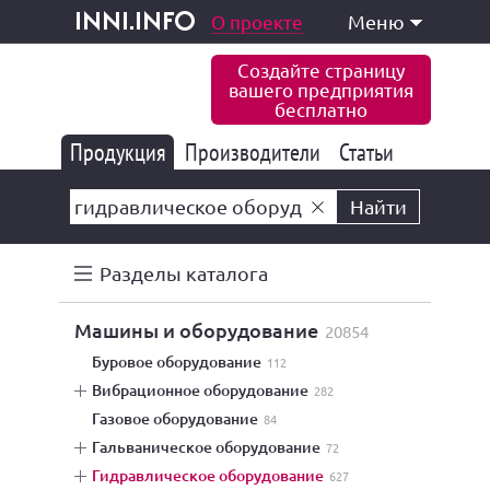
одукция и услуги
О проекте
Меню
inni.info
Создайте страницу
вашего предприятия
бесплатно
Продукция
Производители
177 832
Статьи
6 770
10 533
Найти
Разделы каталога
машины и оборудование
20854
буровое оборудование
112
вибрационное оборудование
282
газовое оборудование
84
гальваническое оборудование
72
гидравлическое оборудование
627