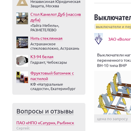
Независимая Юридическая
Защита, Москва
Стол Камелот Дуб (массив
Выключател
дуба)
«Тайга Мебель»,
выключатели и пе
РАЗМЕТЕЛЕВО
Нить стеклянная
ЗАО «Волог
Астраханское
стекловолокно, Астрахань
Выключатели наг
КЗ-94 белая
переменного ток
Гидрант, Чебоксары
ВН-10 типа ВНР
Фруктовый батончик с
пастилой
КФ «Натуральные
сладости», Екатеринбург
Вопросы и отзывы
цена по запросу
ПАО «НПО «Сатурн», Рыбинск
Сергей: