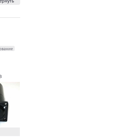
ернуть
ование
3