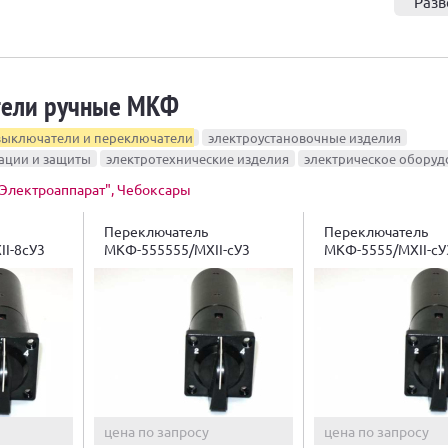
Разв
тели ручные МКФ
выключатели и переключатели
электроустановочные изделия
ации и защиты
электротехнические изделия
электрическое оборуд
Электроаппарат", Чебоксары
Переключатель
Переключатель
I-8cУ3
МКФ-555555/МXII-cУ3
МКФ-5555/МXII-cУ
цена по запросу
цена по запросу