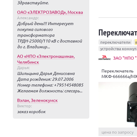
Здравствуйте.
ОАО «ЭЛЕКТРОЗАВОД», Москва
Александр:
Добрый день!!! Интересует
покупка силового
Переключа
трансформатора
ТРДН-25000/110 кВ с доставкой
переключатели
до г. Владимир...
устройства коммут
АО «НПО «Электромашина»,
ЗАО "НПО "
Челябинск
Дарья:
Переключатель
Шильцына Дарья Денисовна
МКФ-666666а/МXI
Дата рождения: 29.07.2006
Номер телефона: +79514548085
Желаемая должность: слесарь...
Вэлан, Зеленокумск
Виктор:
заказ коробок
цена по запросу