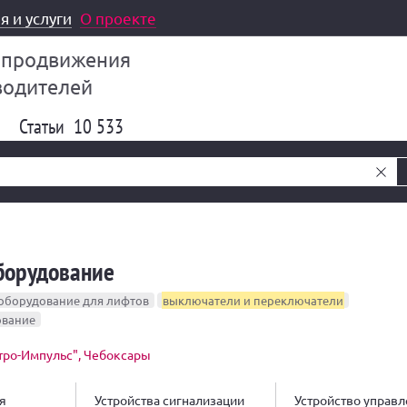
я и услуги
О проекте
 продвижения
водителей
Статьи
10 533
борудование
оборудование для лифтов
выключатели и переключатели
ование
ро-Импульс", Чебоксары
я
Устройства сигнализации
Устройство управ