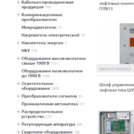
кабельно-проводниковая
лифтовые кнопоч
продукция
795
ПЛВ13
коммуникационные
преобразователи
микродвигатели
17
нагреватель электрический
53
накопитель энергии
9
НКУ
779
оборудование высоковольтное
свыше 1000 В
1121
цена по запросу
оборудование низковольтное
до 1000 В
1548
осветительное
Шкаф управлени
оборудование
3970
лифтами типа Ш
преобразователи сигналов
25
промышленная автоматика
177
распределительное
устройство
270
регулирующая аппаратура
286
сварочное оборудование
190