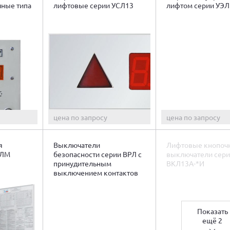
ные типа
лифтовые серии УСЛ13
лифтом серии УЭЛ
цена по запросу
цена по запросу
я
Выключатели
Лифтовые кнопоч
УЛМ
безопасности серии ВРЛ с
выключатели сер
принудительным
ВКЛ13А-*И
выключением контактов
Показать
ещё 2