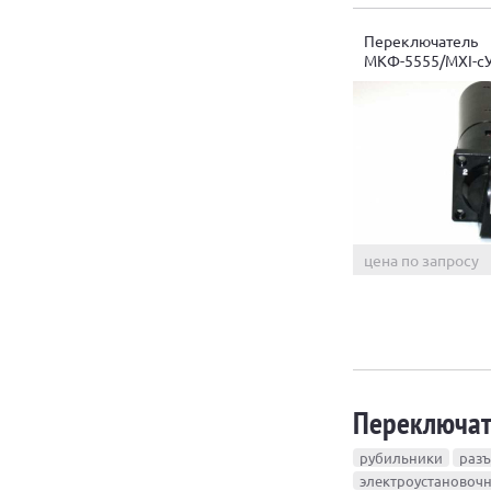
Переключатель
МКФ-5555/МXI-c
цена по запросу
Переключа
рубильники
разъ
электроустановоч