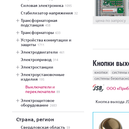
силовая электроника
1095
стабилизатор напряжения
32
цена по запросу
трансформаторная
подстанция
458
трансформаторы
633
устройства коммутации и
защиты
1711
электродвигатели
461
электропривод
314
Кнопки вы
электростанции
кнопки
системы 
электроустановочные
системы безопасн
изделия
195
выключатели и
ООО «Приб
переключатели
89
электрощитовое
Кнопка выхода J
оборудование
2683
Страна, регион
Свердловская область
59