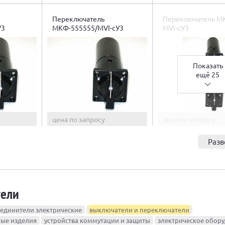
Переключатель
Переключатель М
У3
МКФ-555555/МVI-cУ3
МVI-cУ3
Показать
ещё 25
цена по запросу
цена по запросу
Разв
тели
единители электрические
выключатели и переключатели
ные изделия
устройства коммутации и защиты
электрическое обор