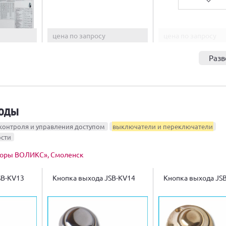
цена по запросу
цена по запросу
Разв
ходы
контроля и управления доступом
выключатели и переключатели
ости
оры ВОЛИКС», Смоленск
SB-KV13
Кнопка выхода JSB-KV14
Кнопка выхода JS