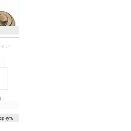
B-KN31
ернуть