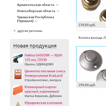
Архангельская область
47
Новосибирская область
31
Чувашская Республика
(Чувашия)
27
239,00 руб.
другие регионы
Кнопка выхода J
Новая продукция
Makita GA5030R — УШМ
125 мм, 720 Вт
Орион, ОДИНЦОВО
Цементно-песчаная смесь
Универсальная KrasLand
Стройкомплекс, Ангарск
299,00 руб.
Клинкерный кирпич
красный, коричневый
Магма Керамик, Дубенки
Юридическая компания