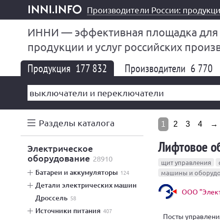
Производители России: продукци
inni.info
ИННИ — эффективная площадка для
продукции и услуг российских произ
Продукция
177 832
Производители
6 770
Разделы каталога
1
2
3
4
→
Лифтовое о
электрическое
оборудование
28910
щит управления
батареи и аккумуляторы
124
машины и оборуд
детали электрических машин
ООО "Элект
дроссель
58
источники питания
407
Посты управлени