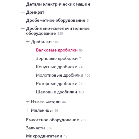
детали электрических машин
домкрат
дробеметное оборудование
5
дробильно-измельчительное
оборудование
239
дробилки
185
валковые дробилки
85
зерновые дробилки
7
конусные дробилки
24
молотковые дробилки
106
роторные дробилки
24
щековые дробилки
103
измельчители
44
мельницы
16
емкостное оборудование
292
запчасти
536
микродвигатели
17