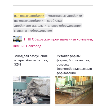
валковые дробилки
молотковые дробилки
щековые дробилки
дробилки
дробильно-измельчительное оборудование
машины и оборудование
НПП Обуховская промышленная компания,
Нижний Новгород
Завод для разрушения
Металлоформы:
и переработки бетона,
формы, бортоснастка,
ЖБИ
оснастка
формообразующая для
формования
железобетонных
изделий (ЖБИ)