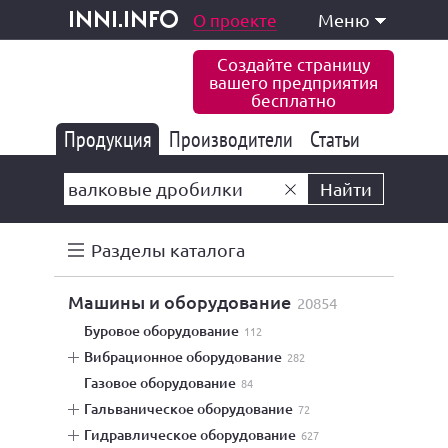
одукция и услуги
О проекте
Меню
inni.info
Создайте страницу
вашего предприятия
бесплатно
Продукция
Производители
177 847
Статьи
6 777
10 533
Найти
Разделы каталога
машины и оборудование
20854
буровое оборудование
112
вибрационное оборудование
282
газовое оборудование
84
гальваническое оборудование
72
гидравлическое оборудование
627