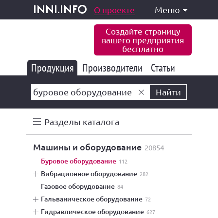
одукция и услуги
О проекте
Меню
inni.info
Создайте страницу
вашего предприятия
бесплатно
Продукция
Производители
177 847
Статьи
6 777
10 533
Найти
Разделы каталога
машины и оборудование
20854
буровое оборудование
112
вибрационное оборудование
282
газовое оборудование
84
гальваническое оборудование
72
гидравлическое оборудование
627