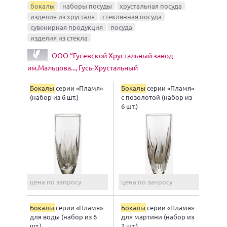
бокалы
наборы посуды
хрустальная посуда
изделия из хрусталя
стеклянная посуда
сувенирная продукция
посуда
изделия из стекла
ООО “Гусевской Хрустальный завод
им.Мальцова..., Гусь-Хрустальный
Бокалы
серии «Пламя»
Бокалы
серии «Пламя»
(набор из 6 шт.)
с позолотой (набор из
6 шт.)
цена по запросу
цена по запросу
Бокалы
серии «Пламя»
Бокалы
серии «Пламя»
для воды (набор из 6
для мартини (набор из
шт.)
2 шт.)