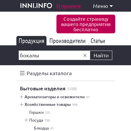
одукция и услуги
О проекте
Меню
inni.info
Создайте страницу
вашего предприятия
бесплатно
Продукция
Производители
177 847
Статьи
6 777
10 533
Найти
Разделы каталога
бытовые изделия
5188
ароматизаторы и освежители
91
хозяйственные товары
996
горшки
235
посуда
798
блюдца
41