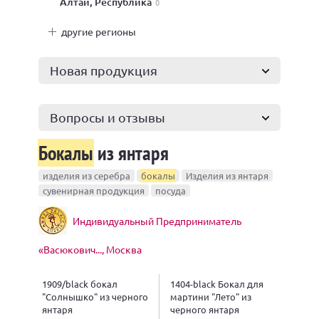
Алтай, Республика
0
другие регионы
Новая продукция
Вопросы и отзывы
Бокалы
из янтаря
изделия из серебра
бокалы
Изделия из янтаря
сувенирная продукция
посуда
Индивидуальный Предприниматель
«Васюкович..., Москва
1909/black бокал
1404-black Бокал для
"Солнышко" из черного
мартини "Лето" из
янтаря
черного янтаря