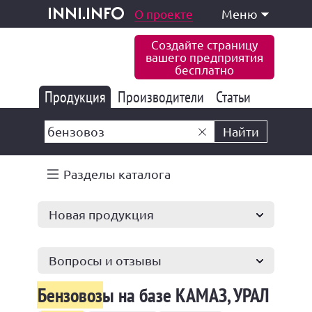
одукция и услуги
О проекте
Меню
inni.info
Создайте страницу
вашего предприятия
бесплатно
Продукция
Производители
177 839
Статьи
6 773
10 533
Найти
Разделы каталога
Новая продукция
Вопросы и отзывы
Бензовоз
ы на базе КАМАЗ, УРАЛ