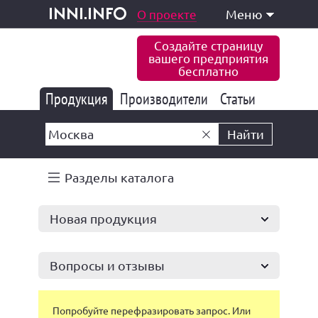
одукция и услуги
О проекте
Меню
inni.info
Создайте страницу
вашего предприятия
бесплатно
Продукция
Производители
177 847
Статьи
6 777
10 533
Найти
Разделы каталога
Новая продукция
Вопросы и отзывы
Попробуйте перефразировать запрос. Или