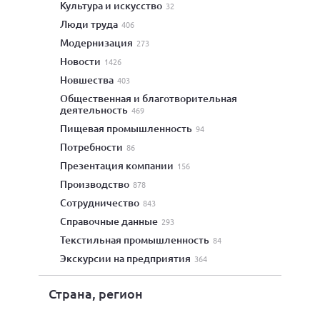
культура и искусство
32
люди труда
406
модернизация
273
новости
1426
новшества
403
общественная и благотворительная
деятельность
469
пищевая промышленность
94
потребности
86
презентация компании
156
производство
878
сотрудничество
843
справочные данные
293
текстильная промышленность
84
экскурсии на предприятия
364
Страна, регион