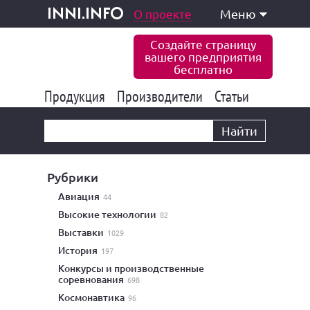
одукция и услуги
О проекте
Меню
inni.info
Создайте страницу
вашего предприятия
бесплатно
Продукция
Производители
177 832
Статьи
6 770
10 533
Найти
Рубрики
авиация
44
высокие технологии
82
выставки
1029
история
197
конкурсы и производственные
соревнования
698
космонавтика
96