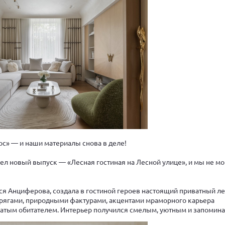
с» — и наши материалы снова в деле!
ел новый выпуск — «Лесная гостиная на Лесной улице», и мы не мо
ся Анциферова, создала в гостиной героев настоящий приватный ле
рягами, природными фактурами, акцентами мраморного карьера
атым обитателем. Интерьер получился смелым, уютным и запомин