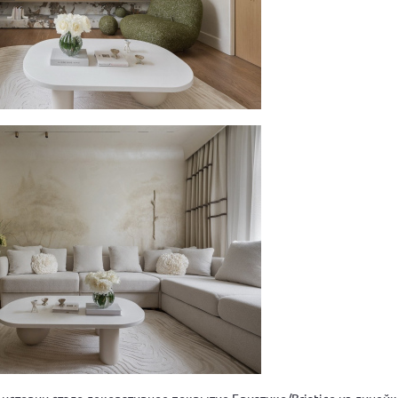
 истории стало декоративное покрытие Бриатико/Briatico из линейк