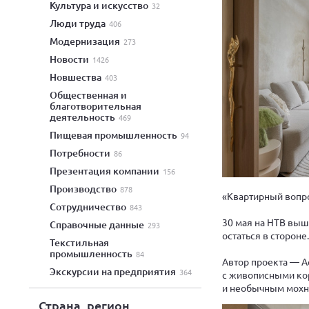
культура и искусство
32
люди труда
406
модернизация
273
новости
1426
новшества
403
общественная и
благотворительная
деятельность
469
пищевая промышленность
94
потребности
86
презентация компании
156
производство
878
«Квартирный вопро
сотрудничество
843
30 мая на НТВ выш
справочные данные
293
остаться в стороне.
текстильная
промышленность
84
Автор проекта — А
экскурсии на предприятия
364
с живописными ко
и необычным мохн
Страна, регион