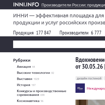
Производители России: продукци
inni.info
ИННИ — эффективная площадка для
продукции и услуг российских произ
Продукция
177 847
Производители
6 777
Вдохновени
Рубрики
от 30.05.26 
авиация
44
высокие технологии
82
дизайн гостиной
выставки
1029
история
197
Международ
конкурсы и производственные
соревнования
698
космонавтика
96