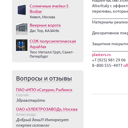
AlterItaly с эффе
Солнечные ячейки 5
переливы, которые
Busbar
__________________
Хевел, Москва
Материалы реализ
Веерные ворота
Дас Тор, КАЗАНЬ
Декоративное покр
СОЖ полусинтетическая
Защитное покрытие
AquaMax
__________________
Теос Металл Груп, Санкт-
plasters.ru
Петербург
+7 (925) 981 29 06
8−800 555−4977
of
Вопросы и отзывы
ПАО «НПО «Сатурн», Рыбинск
Сергей:
Здравствуйте.
ОАО «ЭЛЕКТРОЗАВОД», Москва
Александр:
Добрый день!!! Интересует
покупка силового