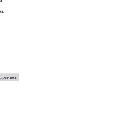
е
а.
делиться