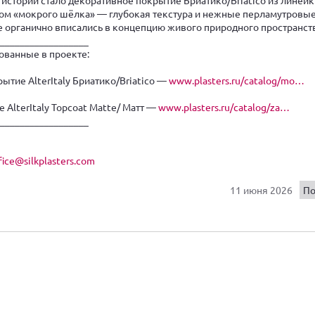
ктом «мокрого шёлка» — глубокая текстура и нежные перламутровы
 органично вписались в концепцию живого природного пространств
__________________
ованные в проекте:
ытие AlterItaly Бриатико/Briatico —
www.plasters.ru/catalog/mo…
 AlterItaly Topcoat Matte/ Матт —
www.plasters.ru/catalog/za…
__________________
fice@silkplasters.com
11 июня 2026
По