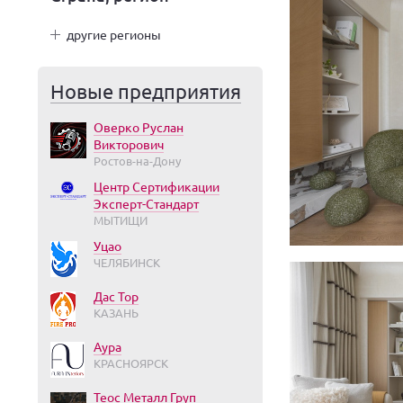
другие регионы
Новые предприятия
Оверко Руслан
Викторович
Ростов-на-Дону
Центр Сертификации
Эксперт-Стандарт
МЫТИЩИ
Уцао
ЧЕЛЯБИНСК
Дас Тор
КАЗАНЬ
Аура
КРАСНОЯРСК
Теос Металл Груп