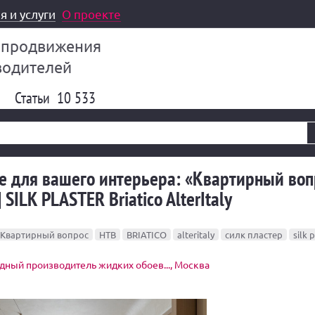
я и услуги
О проекте
 продвижения
водителей
Статьи
10 533
е для вашего интерьера: «Квартирный воп
| SILK PLASTER Briatico AlterItaly
Квартирный вопрос
НТВ
BRIATICO
alteritaly
силк пластер
silk 
ный производитель жидких обоев..., Москва