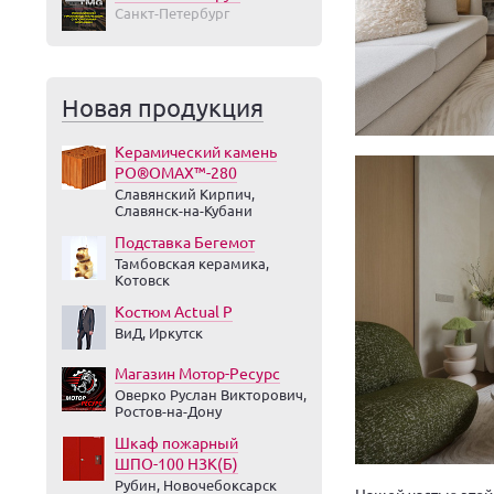
Санкт-Петербург
Новая продукция
Керамический камень
PO®OMAX™-280
Славянский Кирпич,
Славянск-на-Кубани
Подставка Бегемот
Тамбовская керамика,
Котовск
Костюм Actual Р
ВиД, Иркутск
Магазин Мотор-Ресурс
Оверко Руслан Викторович,
Ростов-на-Дону
Шкаф пожарный
ШПО-100 НЗК(Б)
Рубин, Новочебоксарск
Нашей частью этой