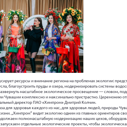
усирует ресурсы и внимание региона на проблемах экологии: предс
усла, благоустроить пруды и озера, модернизировать системы водо
развернуть масштабное экологическое просвещение — словом, под
ии Чувашии комплексно и максимально пристрастно. Церемонию о
ральный директор ПАО «Химпром» Дмитрий Колчин.
аза для здоровья каждого из нас, для здоровья людей, природы Чу
жизни. „Химпром“ видит экологию одним из главных ориентиров св
одолжаем полномасштабную модернизацию наших цехов, оборудов
 запускаем отдельные экологические проекты, чтобы экологическа