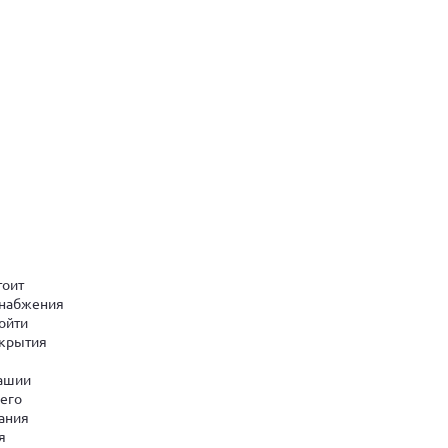
тоит
снабжения
ойти
ткрытия
вашии
оего
ания
я