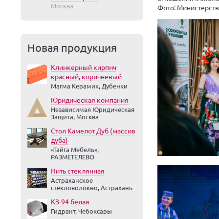
Москва
Фото: Министерств
Новая продукция
Клинкерный кирпич
красный, коричневый
Магма Керамик, Дубенки
Юридическая компания
Независимая Юридическая
Защита, Москва
Стол Камелот Дуб (массив
дуба)
«Тайга Мебель»,
РАЗМЕТЕЛЕВО
Нить стеклянная
Астраханское
стекловолокно, Астрахань
КЗ-94 белая
Гидрант, Чебоксары