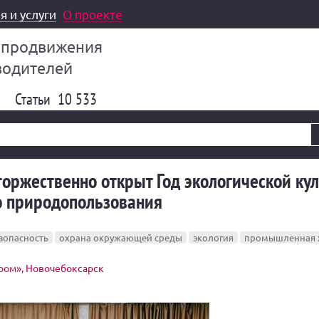
я и услуги
О проекте
 продвижения
водителей
Статьи
10 533
оржественно открыт Год экологической ку
о природопользования
зопасность
охрана окружающей среды
экология
промышленная 
ом», Новочебоксарск