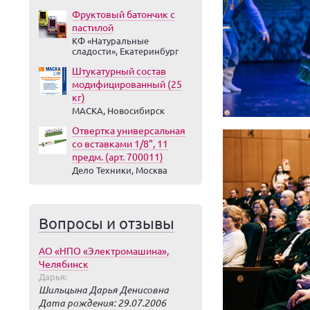
Фруктовый батончик с
пастилой
КФ «Натуральные
сладости», Екатеринбург
Штукатурный состав
модифицированный (25
кг)
МАСКА, Новосибирск
Отвертка универсальная
со вставками 1/8", 11
предм. (арт. 700011)
Дело Техники, Москва
Вопросы и отзывы
АО «НПО «Электромашина»,
Челябинск
Дарья:
Шильцына Дарья Денисовна
Дата рождения: 29.07.2006