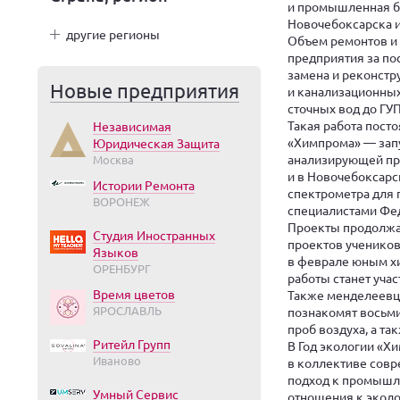
и промышленная б
Новочебоксарска и
другие регионы
Объем ремонтов и 
предприятия за по
замена и реконстр
Новые предприятия
и канализационных
сточных вод до ГУ
Такая работа пост
Независимая
«Химпрома» — запу
Юридическая Защита
анализирующей про
Москва
и в Новочебоксарс
Истории Ремонта
спектрометра для 
ВОРОНЕЖ
специалистами Фед
Проекты продолжат
Студия Иностранных
проектов ученико
Языков
в феврале юным хи
ОРЕНБУРГ
работы станет уча
Время цветов
Также менделеевцы
ЯРОСЛАВЛЬ
познакомят восьми
проб воздуха, а т
Ритейл Групп
В Год экологии «Х
Иваново
в коллективе совр
подход к промышле
Умный Сервис
отношения к эколог