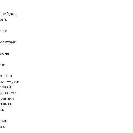
йший для
онт,
ачки
роектами
 зоне
оне
инства
ске — уже
лучшей
нделеева.
приятия
нализа
и.
нный
ого