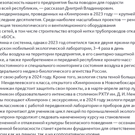
езопасность нашего предприятия была поводом для гордости
 всей республики», — рассказал Дмитрий Владимирович.
модернизации, проведенных на «Химпроме» в 2023 году — крупне
следние десятилетия. Среди наиболее масштабных проектов — рем
укция технологического и вентиляционного оборудования
 сетей, в том числе строительство второй нитки трубопроводов отк
П «БОС».
оянна и системна, однако 2023 год отметился также двумя яркими п
ском мобильной экологической лаборатории, 3−4 раза в день
бы воздуха на территории предприятия, в его санитарно-защитной
ке, а также приобретением и передачей республике хромато-масс-
постоянного и специального мониторинга состояния воздуха в реги
ерального медико-биологического агентства России.
 свою работу в 2024 году. Кроме того, экология стала темой больш
в Менделеевского класса, открытого «Химпромом» в Новочебоксар
микам предстоит защитить свои проекты, а в марте-апреле автор 
стником образовательного интенсива в столичном РХТУ им. Д. И. Ме
 посещают «Химпром» с экскурсиями, и в 2024 году экологи пред
классников с работой передвижной лаборатории и приборов для а
акже прочитают для учеников цикл лекций по промышленной экологи
импром» продолжит следовать намеченному курсу на становление
еменной и отлаженной культуры безопасного поведения — осозна
нной безопасности станет крепким фундаментом для ответственн
ии как на личном, так и на корпоративном уровне.