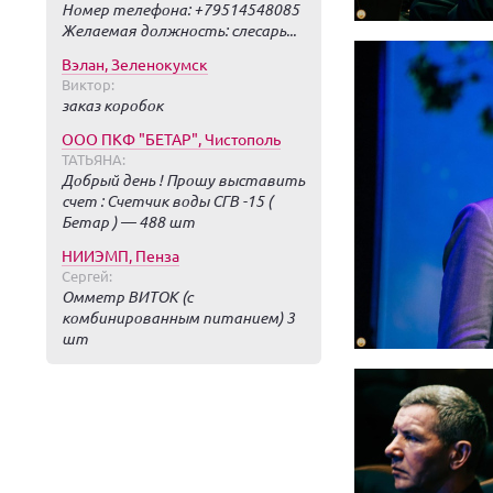
Номер телефона: +79514548085
Желаемая должность: слесарь...
Вэлан, Зеленокумск
Виктор:
заказ коробок
ООО ПКФ "БЕТАР", Чистополь
ТАТЬЯНА:
Добрый день ! Прошу выставить
счет : Счетчик воды СГВ -15 (
Бетар ) — 488 шт
НИИЭМП, Пенза
Сергей:
Омметр ВИТОК (с
комбинированным питанием) 3
шт