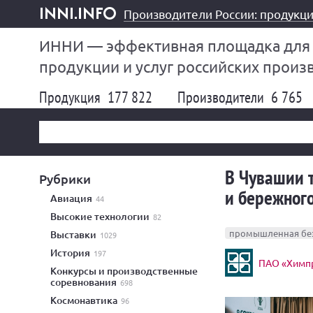
Производители России: продукци
inni.info
ИННИ — эффективная площадка для
продукции и услуг российских произ
Продукция
177 822
Производители
6 765
В Чувашии т
Рубрики
и бережног
авиация
44
высокие технологии
82
промышленная бе
выставки
1029
история
197
ПАО «Химпр
конкурсы и производственные
соревнования
698
космонавтика
96