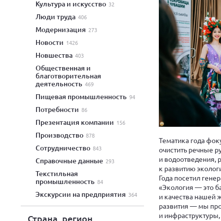
культура и искусство
32
люди труда
406
модернизация
273
новости
1426
новшества
403
общественная и
благотворительная
деятельность
469
пищевая промышленность
94
потребности
86
презентация компании
156
производство
878
Тематика года фок
сотрудничество
843
очистить речные р
и водоотведения, 
справочные данные
293
к развитию эколог
текстильная
Года посетил гене
промышленность
84
«Экология — это б
экскурсии на предприятия
364
и качества нашей 
развития — мы пр
и инфраструктуры,
Страна, регион