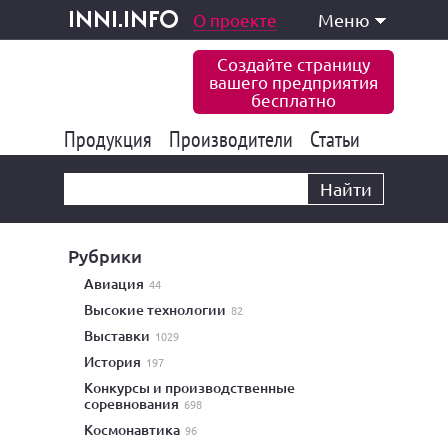
одукция и услуги
О проекте
Меню
inni.info
Создайте страницу
вашего предприятия
бесплатно
Продукция
Производители
177 843
Статьи
6 775
10 533
Найти
Рубрики
авиация
44
высокие технологии
82
выставки
1029
история
197
конкурсы и производственные
соревнования
698
космонавтика
96