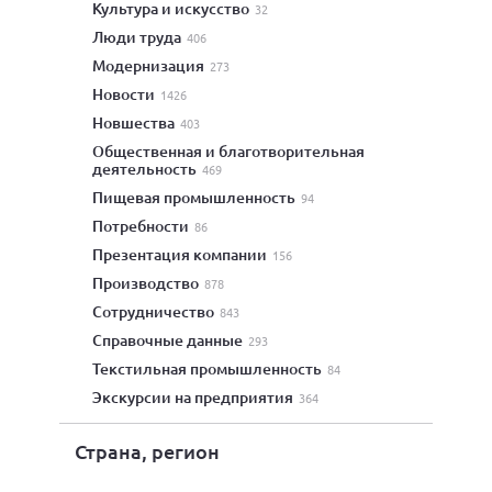
культура и искусство
32
люди труда
406
модернизация
273
новости
1426
новшества
403
общественная и благотворительная
деятельность
469
пищевая промышленность
94
потребности
86
презентация компании
156
производство
878
сотрудничество
843
справочные данные
293
текстильная промышленность
84
экскурсии на предприятия
364
Страна, регион