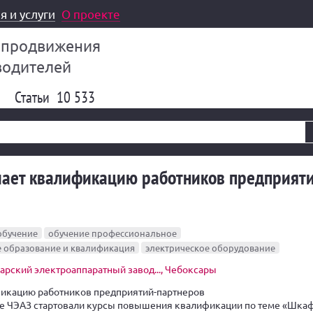
я и услуги
О проекте
 продвижения
водителей
Статьи
10 533
ает квалификацию работников предприят
обучение
обучение профессиональное
 образование и квалификация
электрическое оборудование
арский электроаппаратный завод..., Чебоксары
кацию работников предприятий-партнеров
ре ЧЭАЗ стартовали курсы повышения квалификации по теме «Шка