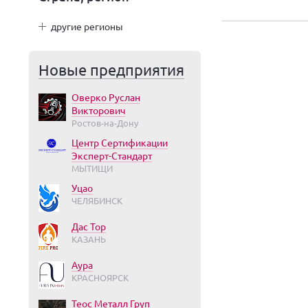
другие регионы
Новые предприятия
Оверко Руслан
Викторович
Ростов-на-Дону
Центр Сертификации
Эксперт-Стандарт
МЫТИЩИ
Уцао
ЧЕЛЯБИНСК
Дас Тор
КАЗАНЬ
Аура
КРАСНОЯРСК
Теос Металл Груп