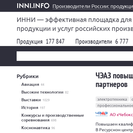
Производители России: продукци
inni.info
ИННИ — эффективная площадка для
продукции и услуг российских произ
Продукция
177 847
Производители
6 777
ЧЭАЗ повыш
Рубрики
партнеров
авиация
44
высокие технологии
82
электротехника
выставки
1029
профессиональное
история
197
АО «Чебокс
конкурсы и производственные
соревнования
698
Повышаем квалифи
космонавтика
96
В Ресурсном цент