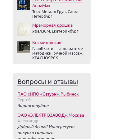
AquaMax
Теос Металл Груп, Санкт-
Петербург
Мраморная крошка
УралЗСМ, Екатеринбург
Косметология
ГлавБьюти — аппаратные
методики, ручной массаж,,
КРАСНОЯРСК
Вопросы и отзывы
ПАО «НПО «Сатурн», Рыбинск
Сергей:
Здравствуйте.
ОАО «ЭЛЕКТРОЗАВОД», Москва
Александр:
Добрый день!!! Интересует
покупка силового
трансформатора