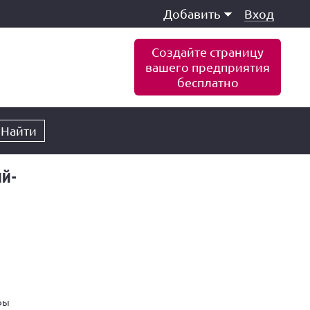
Добавить
Вход
Создайте страницу
вашего предприятия
бесплатно
Найти
ий-
фы