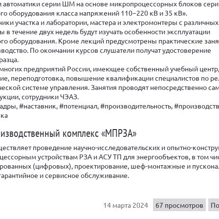
и автоматики серии ШМ на основе микропроцессорных блоков сер
го оборудования класса напряжений 110−220 кВ и 35 кВ».
ики участка и лаборатории, мастера и электромонтеры с различных
ы в течение двух недель будут изучать особенности эксплуатации
го оборудования. Кроме лекций предусмотрены практические заня
зводство. По окончании курсов слушатели получат удостоверение
разца.
многих предприятий России, имеющее собственный учебный центр,
ие, переподготовка, повышение квалификации специалистов по р
ческой системе управления. Занятия проводят непосредственно са
укции, сотрудники ЧЭАЗ.
адры, #наставник, #потенциал, #производительность, #производств
вка
изводственный комплекс «МПРЗА»
ествляет проведение научно-исследовательских и опытно-констру
цессорным устройствам РЗА и АСУ ТП для энергообъектов, в том чи
рованных (цифровых), проектирование, шеф-монтажные и пускон
 гарантийное и сервисное обслуживание.
14 марта 2024
67 просмотров
По