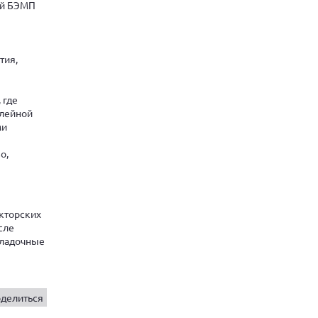
ий БЭМП
тия,
 где
елейной
ми
о,
кторских
сле
аладочные
делиться