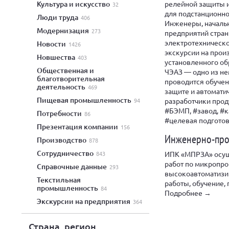
релейной защиты 
культура и искусство
32
для подстанционно
люди труда
406
Инженеры, начальн
модернизация
273
предприятий стран
электротехническо
новости
1426
экскурсии на прои
новшества
403
установленного об
общественная и
ЧЭАЗ — одно из не
благотворительная
проводится обучен
деятельность
469
защите и автомати
пищевая промышленность
разработчики прод
94
#БЭМП, #завод, #к
потребности
86
#целевая подгото
презентация компании
156
Инженерно-про
производство
878
сотрудничество
ИПК «МПРЗА» осущ
843
работ по микропро
справочные данные
293
высокоавтоматизи
текстильная
работы, обучение,
промышленность
84
Подробнее →
экскурсии на предприятия
364
Страна, регион