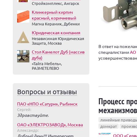
Стройкомплекс, Ангарск
Клинкерный кирпич
красный, коричневый
Магма Керамик, Дубенки
Юридическая компания
Независимая Юридическая
Защита, Москва
В ответ на пожела
Стол Камелот Дуб (массив
специалистами
АО
дуба)
усовершенствована
«Тайга Мебель»,
РАЗМЕТЕЛЕВО
Вопросы и отзывы
Процесс пр
ПАО «НПО «Сатурн», Рыбинск
механизмо
Сергей:
Здравствуйте.
линейные привод
ОАО «ЭЛЕКТРОЗАВОД», Москва
домкрат
произв
Александр:
ООО «Серв
Добрый день!!! Интересует