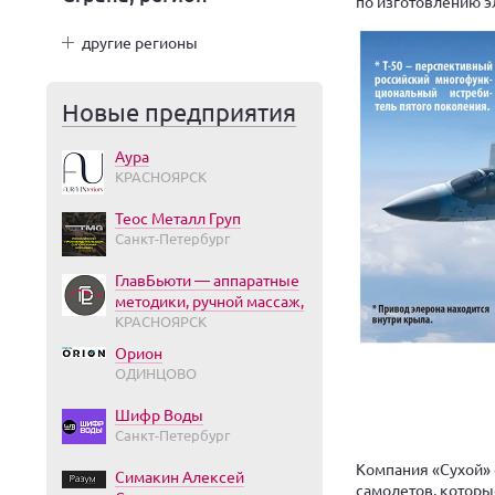
по изготовлению э
другие регионы
Новые предприятия
Аура
КРАСНОЯРСК
Теос Металл Груп
Санкт-Петербург
ГлавБьюти — аппаратные
методики, ручной массаж,
КРАСНОЯРСК
Орион
ОДИНЦОВО
Шифр Воды
Санкт-Петербург
Компания «Сухой» 
Симакин Алексей
самолетов, котор