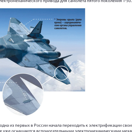
лектромеханического привода для самолета пятого поколения Т-50.
одна из первых в России начала переходить к электрификации свои
ые уже оснащаются вспомогательными электромеханическими меха