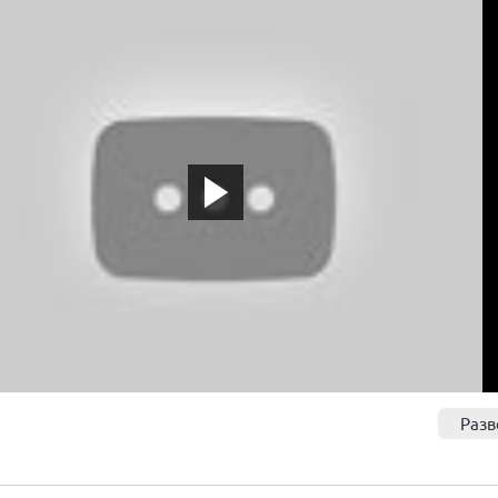
lqepKaqb34
Разв