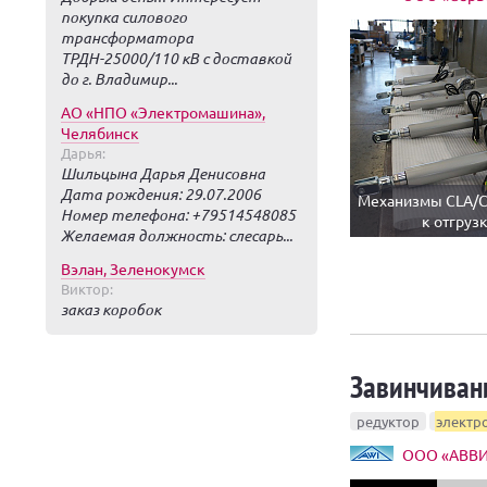
покупка силового
трансформатора
ТРДН-25000/110 кВ с доставкой
до г. Владимир...
АО «НПО «Электромашина»,
Челябинск
Дарья:
Шильцына Дарья Денисовна
Дата рождения: 29.07.2006
Механизмы CLA/C
Номер телефона: +79514548085
к отгруз
Желаемая должность: слесарь...
Вэлан, Зеленокумск
Виктор:
заказ коробок
Завинчиван
редуктор
электр
ООО «АВВИ