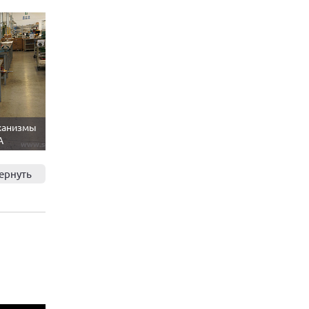
ханизмы
A
ернуть