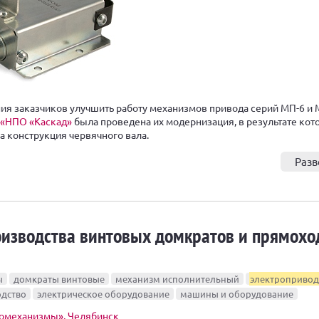
ния заказчиков улучшить работу механизмов привода серий МП-6 и
 «НПО «Каскад»
была проведена их модернизация, в результате кот
 конструкция червячного вала.
Разв
оизводства винтовых домкратов и прямох
в
ы
домкраты винтовые
механизм исполнительный
электропривод
одство
электрическое оборудование
машины и оборудование
омеханизмы», Челябинск