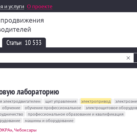
я и услуги
О проекте
 продвижения
водителей
Статьи
10 533
новую лабораторию
я электродвигателем
щит управления
электропривод
электроэне
обучение
обучение профессиональное
электрощитовое оборудо
рудничество
профессиональное образование и квалификация
орудование
машины и оборудование
ЭКРА», Чебоксары