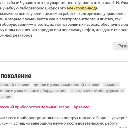
о на базе Чувашского государственного университета им. И. Н. Уль
е учебную лабораторию цифрового
электропривод
а.
азначена для изучения режимов работы и алгоритмов управления
и, которые применяются как в электротранспорте и лифтах, так
 оборудовании — в больших магистральных насосах, обеспечиваю
у воды населению городов или перекачку нефти, или даже исполь
омных реакторов.
Разв
 поколение
ционной техники
детали и узлы авиационной техники
авиация
етали и узлы машин и оборудования
электрическое оборудование
ование
асский приборостроительный завод..., Арзамас
масского приборостроительного конструкторского бюро — дочерне
АПЗ» — успешно завершили научно-исследовательскую работу