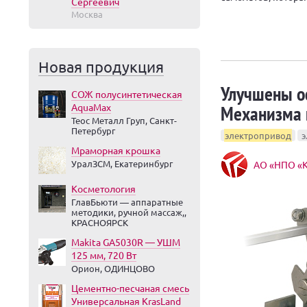
Сергеевич
Москва
Новая продукция
Улучшены о
СОЖ полусинтетическая
Механизма 
AquaMax
Теос Металл Груп, Санкт-
Петербург
электропривод
э
Мраморная крошка
УралЗСМ, Екатеринбург
АО «НПО «К
Косметология
ГлавБьюти — аппаратные
методики, ручной массаж,,
КРАСНОЯРСК
Makita GA5030R — УШМ
125 мм, 720 Вт
Орион, ОДИНЦОВО
Цементно-песчаная смесь
Универсальная KrasLand