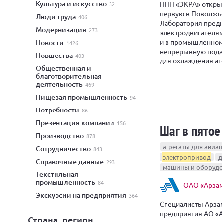
культура и искусство
НПП «ЭКРА» открыл
32
первую в Поволжь
люди труда
406
Лаборатория предн
модернизация
273
электродвигателям
и в промышленном
новости
1426
непрерывную подач
новшества
403
для охлаждения ат
общественная и
благотворительная
деятельность
469
пищевая промышленность
94
потребности
86
презентация компании
156
Шаг в пятое
производство
878
агрегаты для авиа
сотрудничество
843
электропривод
д
справочные данные
293
машины и оборуд
текстильная
промышленность
84
ОАО «Арзам
экскурсии на предприятия
364
Специалисты Арза
предприятия АО «
Страна, регион