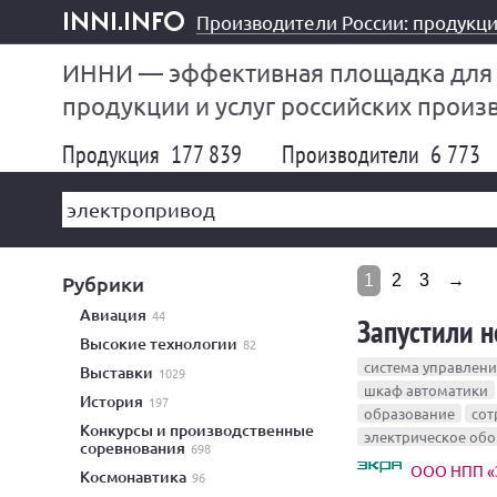
Производители России: продукци
inni.info
ИННИ — эффективная площадка для
продукции и услуг российских произ
Продукция
177 839
Производители
6 773
Рубрики
1
2
3
→
авиация
44
Запустили 
высокие технологии
82
система управлени
выставки
1029
шкаф автоматики
история
197
образование
сот
конкурсы и производственные
электрическое об
соревнования
698
ООО НПП «
космонавтика
96