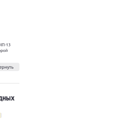
 МП-13
орой
ернуть
одных