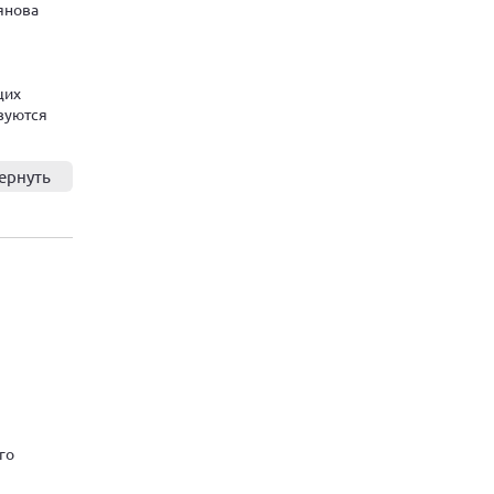
янова
щих
зуются
ернуть
го