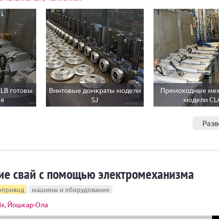
LB готовы
Винтовые домкраты модели
Прямоходные ме
ке
SJ
модели CL
Разв
ие свай с помощью электромеханизма
опривод
машины и оборудование
», Йошкар-Ола