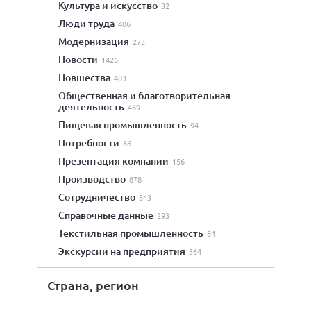
культура и искусство
32
люди труда
406
модернизация
273
новости
1426
новшества
403
общественная и благотворительная
деятельность
469
пищевая промышленность
94
потребности
86
презентация компании
156
производство
878
сотрудничество
843
справочные данные
293
текстильная промышленность
84
экскурсии на предприятия
364
Страна, регион