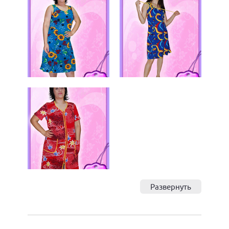
бантиками, застегиваться на пряжки или пуговицы,
менять форму, завязываться на шее или вовсе
отсутствовать. Пояс сарафана свободного кроя
можно завязать под грудью, затянуть на талии,
свободно "бросить" на бедра или вовсе не
использовать – как захочется его обладательнице.
Развернуть