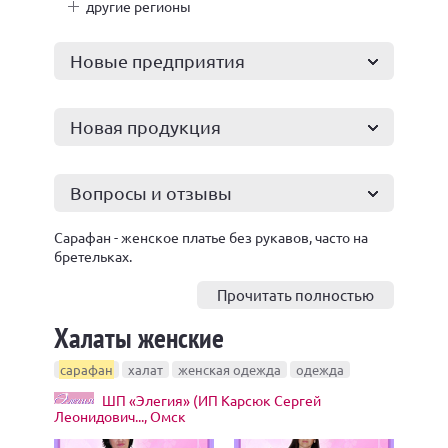
другие регионы
Новые предприятия
Новая продукция
Вопросы и отзывы
Сарафан - женское платье без рукавов, часто на
бретельках.
Современные сарафаны могут быть любой длины.
Прочитать полностью
А еще они могут красиво облегать фигуру
Халаты женские
благодаря выточкам и эластичным тканям.
Сарафаны шьют из льна, шелка, шифона,
трикотажа. Также в последнее время очень
сарафан
халат
женская одежда
одежда
популярны вязаные сарафаны. Бретели сарафана
ШП «Элегия» (ИП Карсюк Сергей
могут быть совершенно разных форм – широкие,
Леонидович..., Омск
узкие, тоненькие. Они могут скрещиваться на
спине или груди, завязываться романтичными