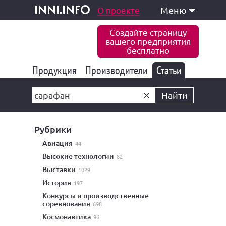
одукция и услуги
О проекте
Меню
inni.info
Создайте страницу
вашего предприятия
бесплатно
Продукция
Производители
177 824
Статьи
6 766
10 533
Найти
Рубрики
авиация
44
высокие технологии
82
выставки
1029
история
197
конкурсы и производственные
соревнования
698
космонавтика
96