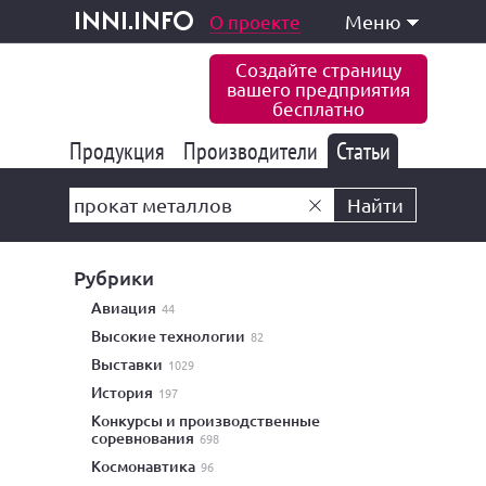
одукция и услуги
О проекте
Меню
inni.info
Создайте страницу
вашего предприятия
бесплатно
Продукция
Производители
177 847
Статьи
6 777
10 533
Найти
Рубрики
авиация
44
высокие технологии
82
выставки
1029
история
197
конкурсы и производственные
соревнования
698
космонавтика
96