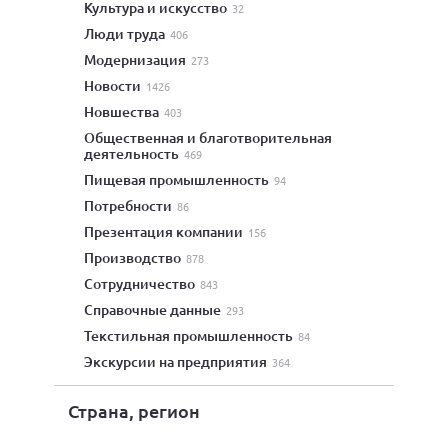
культура и искусство
32
люди труда
406
модернизация
273
новости
1426
новшества
403
общественная и благотворительная
деятельность
469
пищевая промышленность
94
потребности
86
презентация компании
156
производство
878
сотрудничество
843
справочные данные
293
текстильная промышленность
84
экскурсии на предприятия
364
Страна, регион