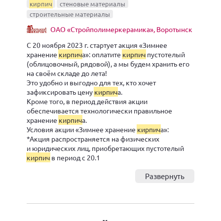
кирпич
стеновые материалы
строительные материалы
ОАО «Стройполимеркерамика», Воротынск
С 20 ноября 2023 г. стартует акция «Зимнее
хранение
кирпич
а»: оплатите
кирпич
пустотелый
(облицовочный, рядовой), а мы будем хранить его
на своём складе до лета!
Это удобно и выгодно для тех, кто хочет
зафиксировать цену
кирпич
а.
Кроме того, в период действия акции
обеспечивается технологически правильное
хранение
кирпич
а.
Условия акции «Зимнее хранение
кирпич
а»:
*Акция распространяется на физических
и юридических лиц, приобретающих пустотелый
кирпич
в период с 20.1
Развернуть