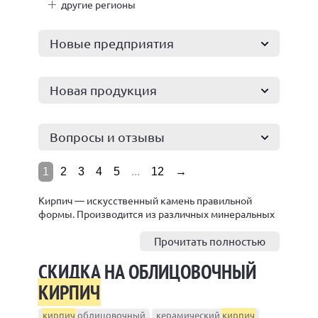
другие регионы
Новые предприятия
Новая продукция
Вопросы и отзывы
1
2
3
4
5
...
12
→
Кирпич — искусственный камень правильной
формы. Производится из различных минеральных
материалов. Этот строительный материал обладает
свойствами натурального камня: прочностью,
Прочитать полностью
водостойкостью, морозостойкостью.
СКИДКА НА ОБЛИЦОВОЧНЫЙ
КИРПИЧ
кирпич
облицовочный
керамический
кирпич