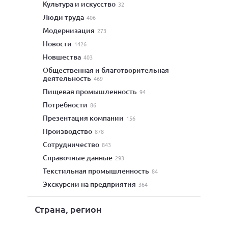
культура и искусство
32
люди труда
406
модернизация
273
новости
1426
новшества
403
общественная и благотворительная
деятельность
469
пищевая промышленность
94
потребности
86
презентация компании
156
производство
878
сотрудничество
843
справочные данные
293
текстильная промышленность
84
экскурсии на предприятия
364
Страна, регион