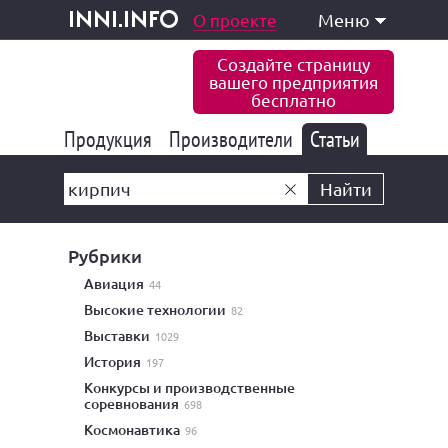
одукция и услуги
О проекте
Меню
inni.info
Создайте страницу
вашего предприятия
бесплатно
Продукция
Производители
177 843
Статьи
6 775
10 533
Найти
Рубрики
авиация
44
высокие технологии
82
выставки
1029
история
197
конкурсы и производственные
соревнования
698
космонавтика
96