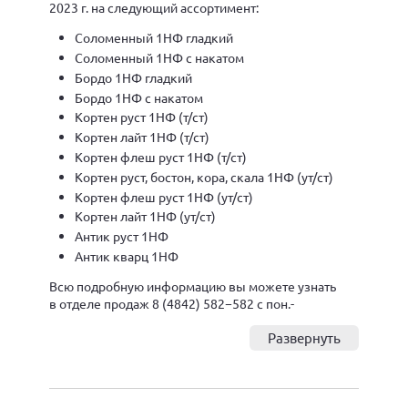
2023 г. на следующий ассортимент:
Соломенный 1НФ гладкий
Соломенный 1НФ с накатом
Бордо 1НФ гладкий
Бордо 1НФ с накатом
Кортен руст 1НФ (т/ст)
Кортен лайт 1НФ (т/ст)
Кортен флеш руст 1НФ (т/ст)
Кортен руст, бостон, кора, скала 1НФ (ут/ст)
Кортен флеш руст 1НФ (ут/ст)
Кортен лайт 1НФ (ут/ст)
Антик руст 1НФ
Антик кварц 1НФ
Всю подробную информацию вы можете узнать
в отделе продаж 8 (4842) 582−582 с пон.-
Развернуть