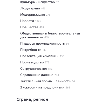
культура и искусство
32
люди труда
406
модернизация
273
новости
1426
новшества
403
общественная и благотворительная
деятельность
469
пищевая промышленность
94
потребности
86
презентация компании
156
производство
878
сотрудничество
843
справочные данные
293
текстильная промышленность
84
экскурсии на предприятия
364
Страна, регион