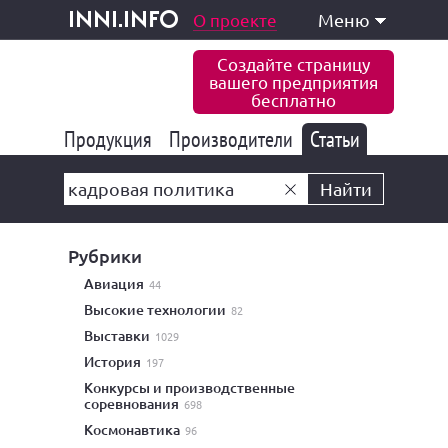
одукция и услуги
О проекте
Меню
inni.info
Создайте страницу
вашего предприятия
бесплатно
Продукция
Производители
177 847
Статьи
6 777
10 533
Найти
Рубрики
авиация
44
высокие технологии
82
выставки
1029
история
197
конкурсы и производственные
соревнования
698
космонавтика
96