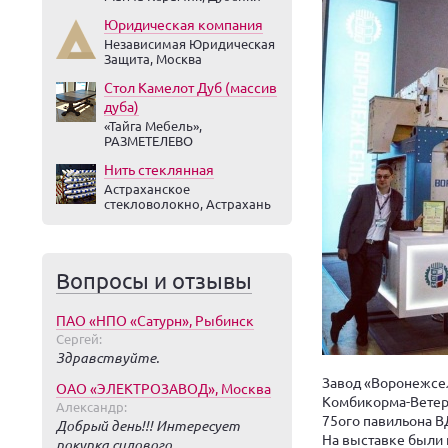
Юридическая компания
Независимая Юридическая
Защита, Москва
Стол Камелот Дуб (массив
дуба)
«Тайга Мебель»,
РАЗМЕТЕЛЕВО
Нить стеклянная
Астраханское
стекловолокно, Астрахань
Вопросы и отзывы
ПАО «НПО «Сатурн», Рыбинск
Сергей:
Здравствуйте.
Завод «Воронежсел
ОАО «ЭЛЕКТРОЗАВОД», Москва
Комбикорма-Ветери
Александр:
75ого павильона В
Добрый день!!! Интересует
На выставке были 
покупка силового