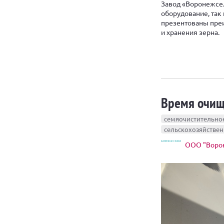
Завод «Воронежсе
оборудование, так
презентованы пре
и хранения зерна.
Время очищ
семяочистительно
сельскохозяйстве
ООО "Воро