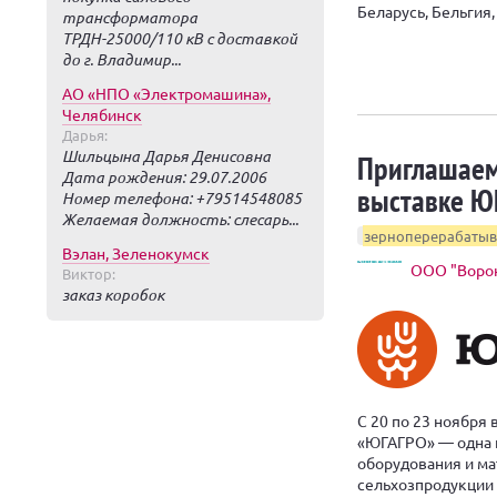
Беларусь, Бельгия,
трансформатора
ТРДН-25000/110 кВ с доставкой
до г. Владимир...
АО «НПО «Электромашина»,
Челябинск
Дарья:
Шильцына Дарья Денисовна
Приглашаем
Дата рождения: 29.07.2006
выставке Ю
Номер телефона: +79514548085
Желаемая должность: слесарь...
зерноперерабаты
Вэлан, Зеленокумск
ООО "Воро
Виктор:
заказ коробок
С 20 по 23 ноября
«ЮГАГРО» — одна и
оборудования и ма
сельхозпродукции