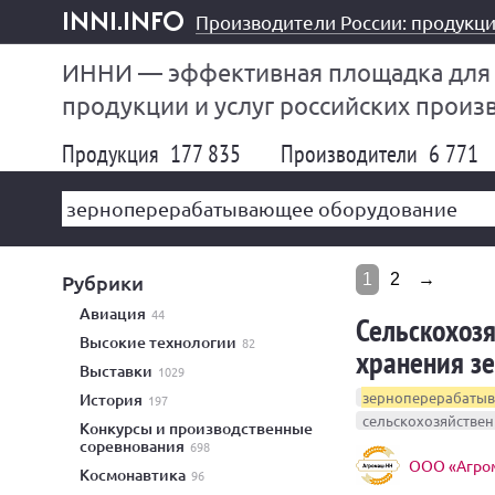
Производители России: продукци
inni.info
ИННИ — эффективная площадка для
продукции и услуг российских произ
Продукция
177 835
Производители
6 771
Рубрики
1
2
→
авиация
44
Сельскохозя
высокие технологии
82
хранения з
выставки
1029
зерноперерабаты
история
197
сельскохозяйстве
конкурсы и производственные
соревнования
698
ООО «Агро
космонавтика
96