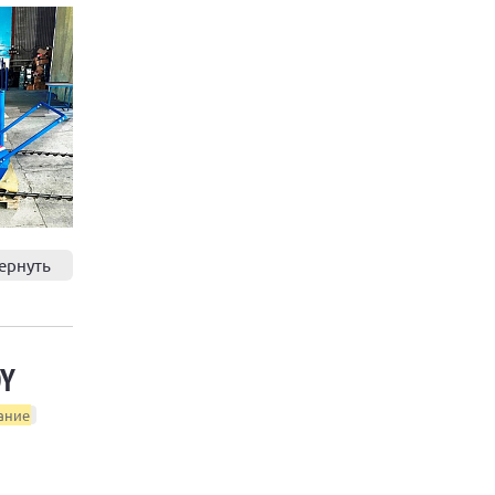
ернуть
OY
ание