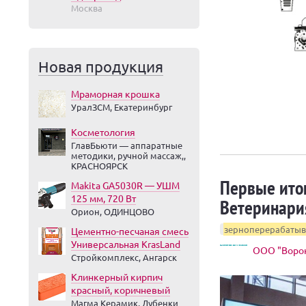
Москва
Новая продукция
Мраморная крошка
УралЗСМ, Екатеринбург
Косметология
ГлавБьюти — аппаратные
методики, ручной массаж,,
КРАСНОЯРСК
Первые ито
Makita GA5030R — УШМ
125 мм, 720 Вт
Ветеринари
Орион, ОДИНЦОВО
зерноперерабаты
Цементно-песчаная смесь
Универсальная KrasLand
ООО "Воро
Стройкомплекс, Ангарск
Клинкерный кирпич
красный, коричневый
Магма Керамик, Дубенки