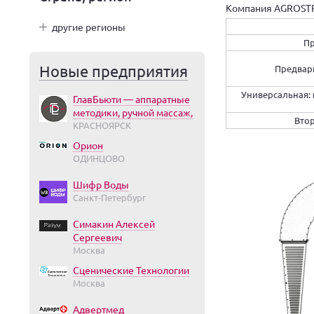
Компания AGROSTR
другие регионы
Пр
Новые предприятия
Предвар
Универсальная: 
ГлавБьюти — аппаратные
методики, ручной массаж,
Втор
КРАСНОЯРСК
Орион
ОДИНЦОВО
Шифр Воды
Санкт-Петербург
Симакин Алексей
Сергеевич
Москва
Сценические Технологии
Москва
Адвертмед