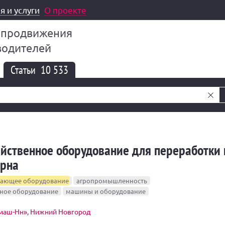
я и услуги
О проекте
 продвижения
водителей
Статьи
10 533
йственное оборудование для переработки 
ерна
вающее оборудование
агропромышленность
нное оборудование
машины и оборудование
маш-Нн», Нижний Новгород