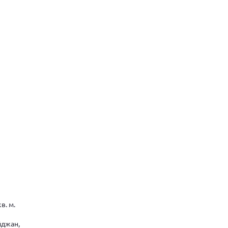
в. м.
йджан,