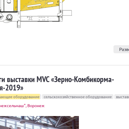
Разв
ги выставки MVC «Зерно-Комбикорма-
я-2019»
вающее оборудование
сельскохозяйственное оборудование
выстав
нежсельмаш", Воронеж