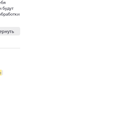
ебя
м будут
обработки
ернуть
е